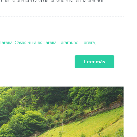
nuestra primera casa de turismo rural en Taramundi.
Tareira
,
Casas Rurales Tareira
,
Taramundi
,
Tareira
,
Leer más