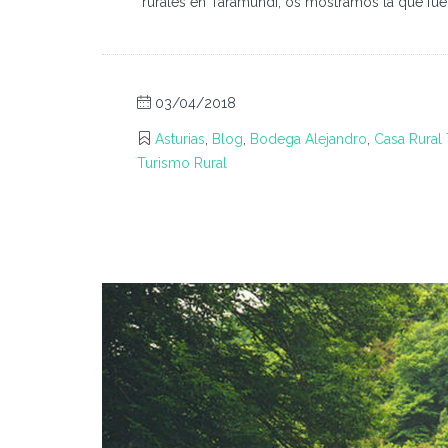
rurales en Taramundi, os mostramos la que fue 
03/04/2018
Asturias
,
Blog
,
Bodega Alejandro
,
Casa Rural 
Turismo Rural