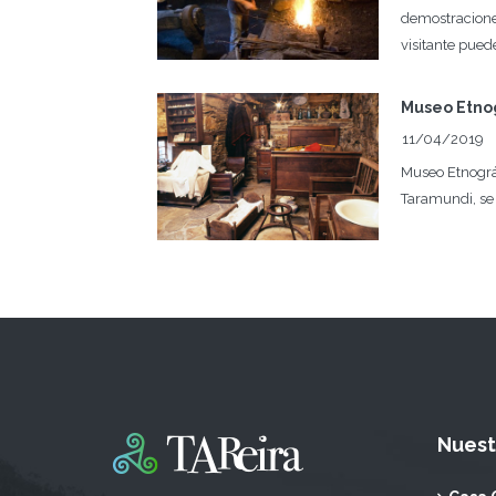
demostraciones
visitante puede
Museo Etnog
11/04/2019
Museo Etnográf
Taramundi, se 
Nuest