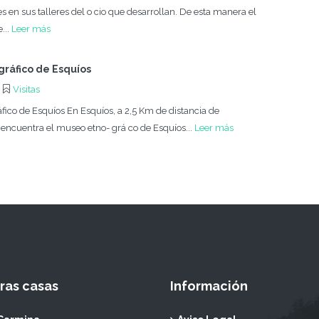
 en sus talleres del o cio que desarrollan. De esta manera el
...
Leer más
ráfico de Esquíos
Visitas
ico de Esquíos En Esquíos, a 2,5 Km de distancia de
encuentra el museo etno- grá co de Esquíos...
Leer más
ras casas
Información