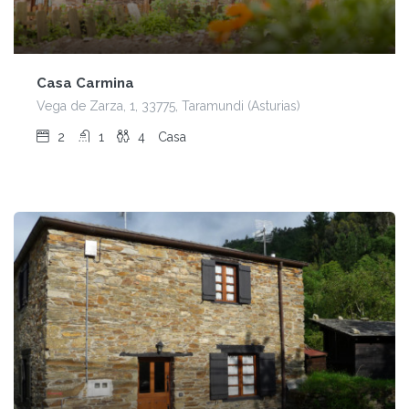
Casa Carmina
Vega de Zarza, 1, 33775, Taramundi (Asturias)
2
1
4
Casa