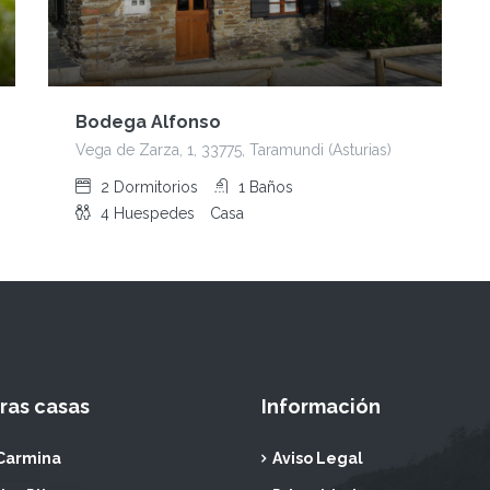
Bodega Alfonso
Vega de Zarza, 1, 33775, Taramundi (Asturias)
2
Dormitorios
1
Baños
4
Huespedes
Casa
ras casas
Información
Carmina
Aviso Legal