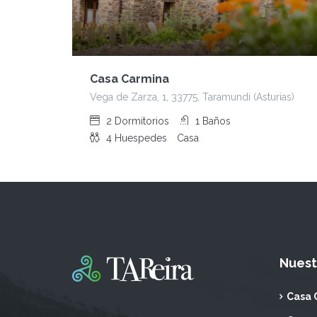
Casa Carmina
Vega de Zarza, 1, 33775, Taramundi (Asturias)
2
Dormitorios
1
Baños
4
Huespedes
Casa
Nuest
Casa 