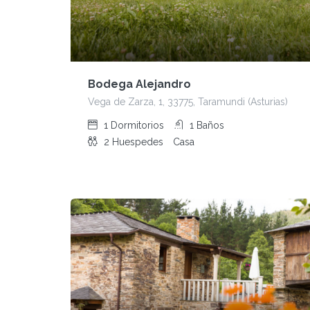
Bodega Alejandro
Vega de Zarza, 1, 33775, Taramundi (Asturias)
1
Dormitorios
1
Baños
2
Huespedes
Casa