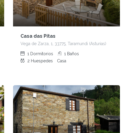
Casa das Pitas
Vega de Zarza, 1, 33775, Taramundi (Asturias)
1
Dormitorios
1
Baños
2
Huespedes
Casa