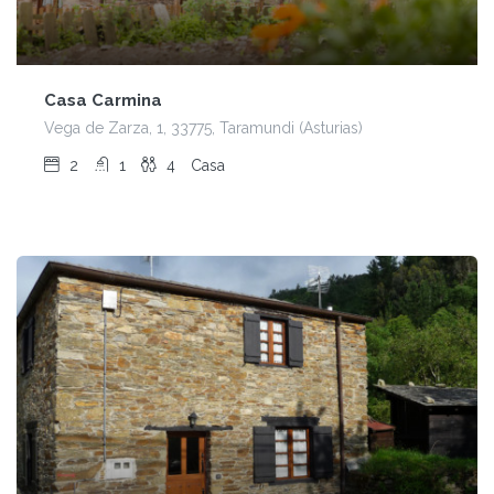
Casa Carmina
Vega de Zarza, 1, 33775, Taramundi (Asturias)
2
1
4
Casa